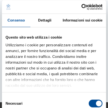
NEWSLETTER
Consenso
Dettagli
Informazioni sui cookie
Restiamo in
Questo sito web utilizza i cookie
contatto?
Utilizziamo i cookie per personalizzare contenuti ed
annunci, per fornire funzionalità dei social media e per
analizzare il nostro traffico. Condividiamo inoltre
Offerte speciali, curiosità e novità in anteprima per te!
informazioni sul modo in cui utilizza il nostro sito con i
nostri partner che si occupano di analisi dei dati web,
Volentieri, mi iscrivo subito!
pubblicità e social media, i quali potrebbero combinarle
con altre informazioni che ha fornito loro o che hanno
raccolto dal suo utilizzo dei loro servizi.
Selezione
Necessari
del