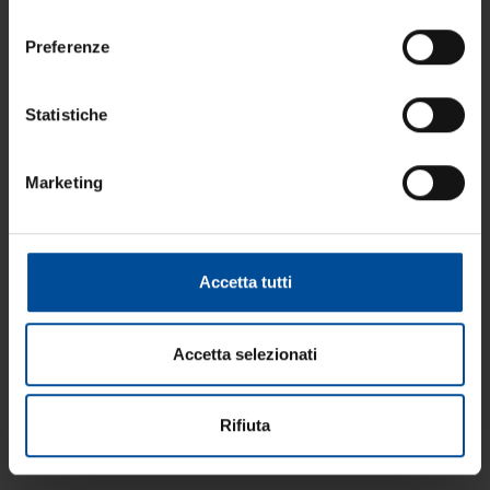
consenso
Preferenze
Statistiche
Marketing
Green Hotel Genzianella
Via Benedetto Lucchi 6 38087 Sella Giudicarie (TN)
Tel. +39 0465 901035 - info@greenhotelgenzianella.it
Accetta tutti
MAPI SRL |
Via I Maggio, 8 38089 Storo (TN)
PEC:
mapisrl@pec.cloud
Accetta selezionati
COD.SDI USAL8PV
P.IVA-C.F.:
02622350227
|
CIN:
IT022246A1LHKZADLJ
Rifiuta